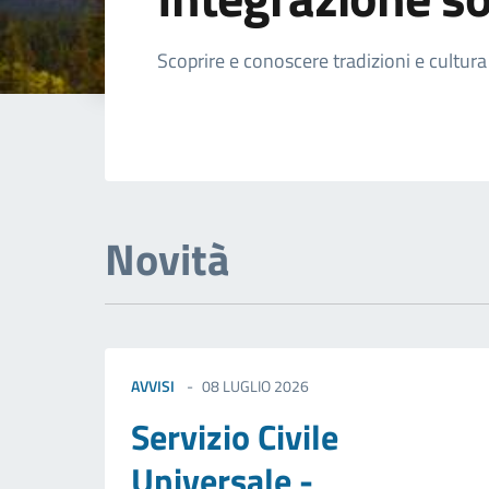
Dettagli della not
Scoprire e conoscere tradizioni e cultura
Novità
AVVISI
08 LUGLIO 2026
Servizio Civile
Universale -