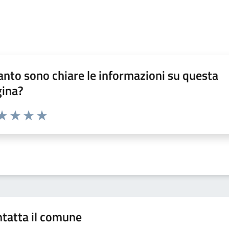
nto sono chiare le informazioni su questa
gina?
da 1 a 5 stelle la pagina
a 1 stelle su 5
aluta 2 stelle su 5
Valuta 3 stelle su 5
Valuta 4 stelle su 5
Valuta 5 stelle su 5
tatta il comune