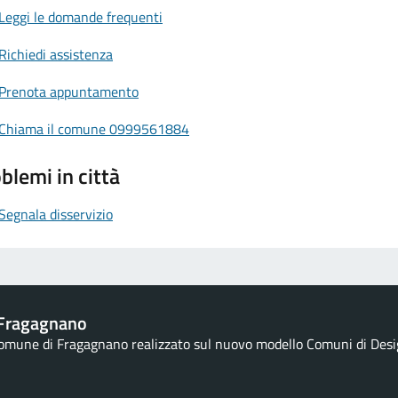
Leggi le domande frequenti
Richiedi assistenza
Prenota appuntamento
Chiama il comune 0999561884
blemi in città
Segnala disservizio
Fragagnano
 Comune di Fragagnano realizzato sul nuovo modello Comuni di Design