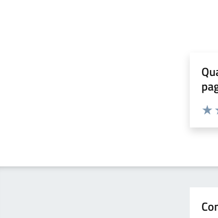
Qua
pa
Valuta 
Valut
V
Con