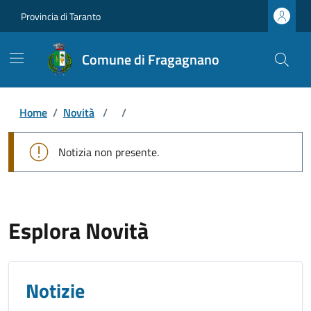
Provincia di Taranto
Comune di Fragagnano
Home
/
Novità
/
/
Notizia non presente.
Esplora Novità
Notizie