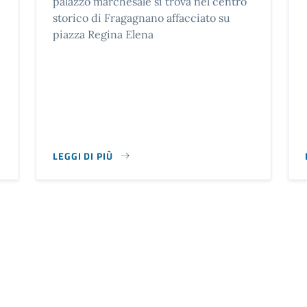
palazzo marchesale si trova nel centro
storico di Fragagnano affacciato su
piazza Regina Elena
LEGGI DI PIÙ
 IMMACOLATA
SU PALAZZO MARCHESALE