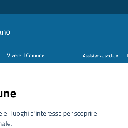
ano
Vivere il Comune
Assistenza sociale
une
ive e i luoghi d’interesse per scoprire
nale.