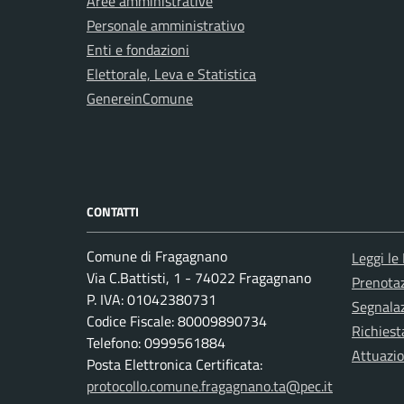
Aree amministrative
Personale amministrativo
Enti e fondazioni
Elettorale, Leva e Statistica
GenereinComune
CONTATTI
Comune di Fragagnano
Leggi le
Via C.Battisti, 1 - 74022 Fragagnano
Prenota
P. IVA: 01042380731
Segnalaz
Codice Fiscale: 80009890734
Richiest
Telefono: 0999561884
Attuazi
Posta Elettronica Certificata:
protocollo.comune.fragagnano.ta@pec.it