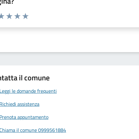
gina?
da 1 a 5 stelle la pagina
a 1 stelle su 5
aluta 2 stelle su 5
Valuta 3 stelle su 5
Valuta 4 stelle su 5
Valuta 5 stelle su 5
tatta il comune
Leggi le domande frequenti
Richiedi assistenza
Prenota appuntamento
Chiama il comune 0999561884