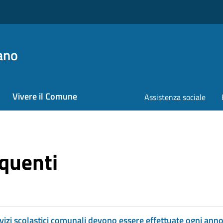
ano
Vivere il Comune
Assistenza sociale
quenti
ervizi scolastici comunali devono essere effettuate ogni ann