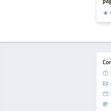
pa
Valuta 
Valut
V
Con