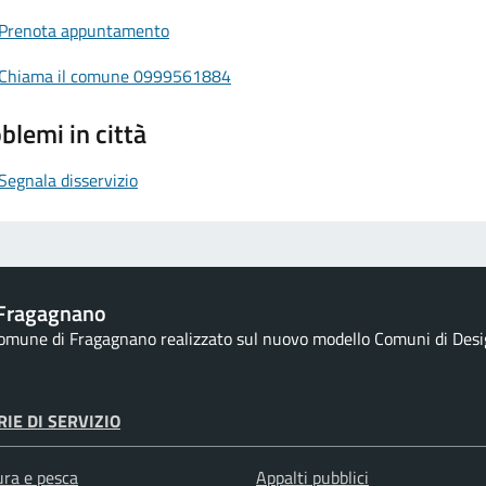
Prenota appuntamento
Chiama il comune 0999561884
blemi in città
Segnala disservizio
Fragagnano
 Comune di Fragagnano realizzato sul nuovo modello Comuni di Design
IE DI SERVIZIO
ura e pesca
Appalti pubblici