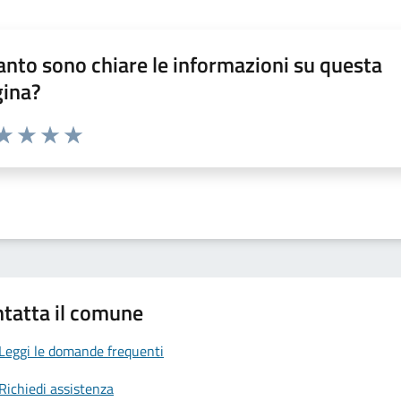
nto sono chiare le informazioni su questa
gina?
da 1 a 5 stelle la pagina
a 1 stelle su 5
aluta 2 stelle su 5
Valuta 3 stelle su 5
Valuta 4 stelle su 5
Valuta 5 stelle su 5
tatta il comune
Leggi le domande frequenti
Richiedi assistenza