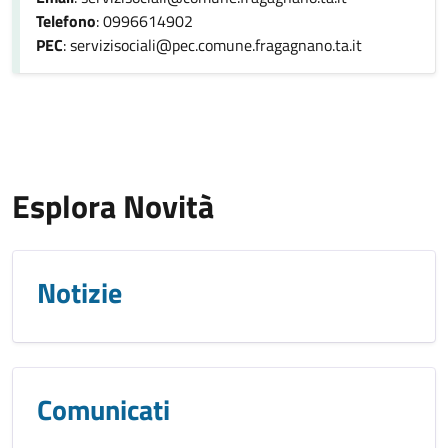
Telefono
: 0996614902
PEC
: servizisociali@pec.comune.fragagnano.ta.it
Esplora Novità
Notizie
Comunicati