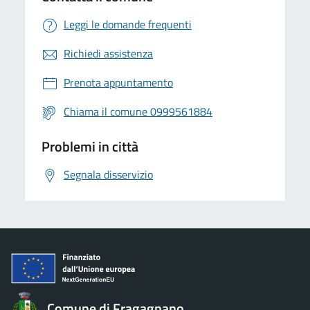
Leggi le domande frequenti
Richiedi assistenza
Prenota appuntamento
Chiama il comune 0999561884
Problemi in città
Segnala disservizio
Comune di Fragagnano