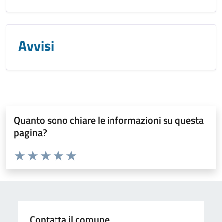
Avvisi
Quanto sono chiare le informazioni su questa
pagina?
Valuta da 1 a 5 stelle la pagina
Valuta 1 stelle su 5
Valuta 2 stelle su 5
Valuta 3 stelle su 5
Valuta 4 stelle su 5
Valuta 5 stelle su 5
Contatta il comune