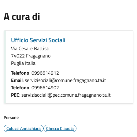
A cura di
Ufficio Servizi Sociali
Via Cesare Battisti
74022 Fragagnano
Puglia Italia
Telefono
: 0996614912
Email
: servizisociali@comune.fragagnano.ta.it
Telefono
: 0996614902
PEC
: servizisociali@pec.comune.fragagnano.ta.it
Persone
Colucci Annachiara
Checco Claudia