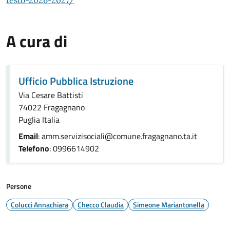
testo-2026-2027/
A cura di
Ufficio Pubblica Istruzione
Via Cesare Battisti
74022 Fragagnano
Puglia Italia
Email
: amm.servizisociali@comune.fragagnano.ta.it
Telefono
: 0996614902
Persone
Colucci Annachiara
Checco Claudia
Simeone Mariantonella