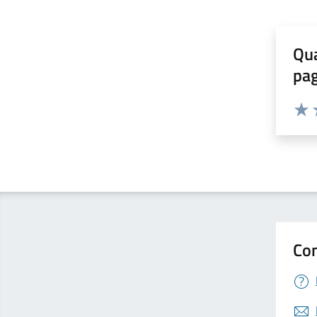
Qua
pa
Valuta 
Valut
V
Con