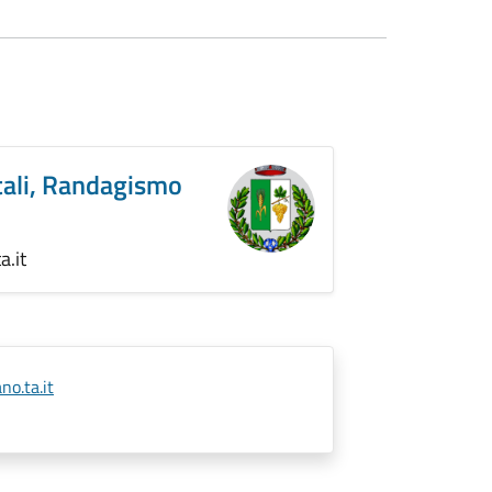
ntali, Randagismo
.it
o.ta.it