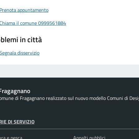
Prenota appuntamento
Chiama il comune 0999561884
blemi in città
Segnala disservizio
Fragagnano
 Comune di Fragagnano realizzato sul nuovo modello Comuni di Design
IE DI SERVIZIO
ura e pesca
Appalti pubblici