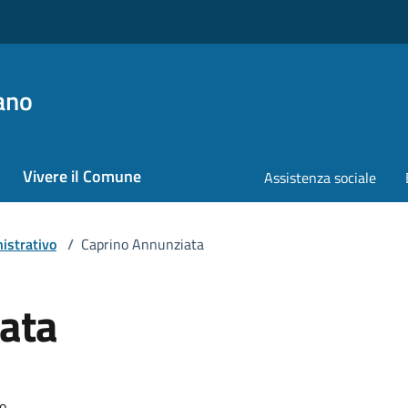
ano
Vivere il Comune
Assistenza sociale
istrativo
/
Caprino Annunziata
ata
mo