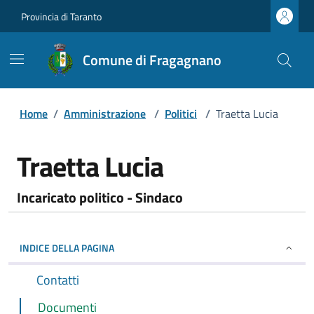
Provincia di Taranto
Comune di Fragagnano
Home
/
Amministrazione
/
Politici
/
Traetta Lucia
Traetta Lucia
Incaricato politico - Sindaco
INDICE DELLA PAGINA
Contatti
Documenti