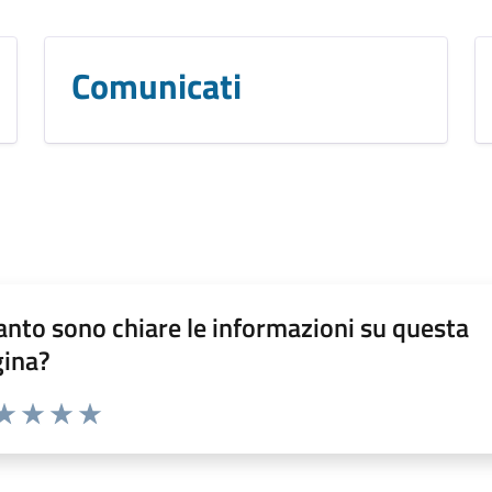
Comunicati
nto sono chiare le informazioni su questa
gina?
da 1 a 5 stelle la pagina
a 1 stelle su 5
aluta 2 stelle su 5
Valuta 3 stelle su 5
Valuta 4 stelle su 5
Valuta 5 stelle su 5