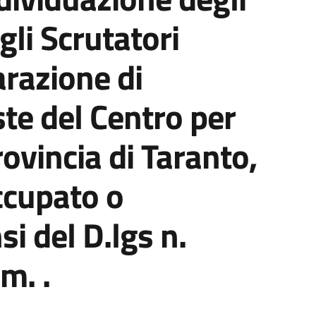
egli Scrutatori
arazione di
iste del Centro per
rovincia di Taranto,
occupato o
i del D.lgs n.
m. .