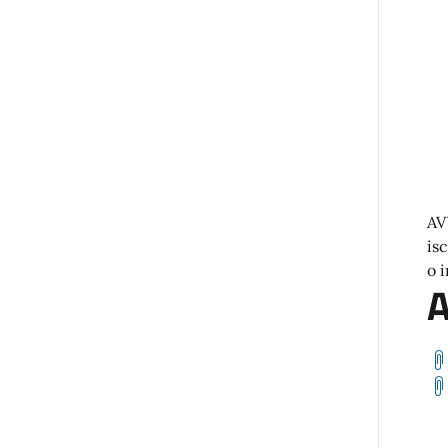
AV
is
o 
A