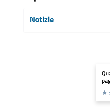
Notizie
Qua
pa
Valuta 
Valut
V