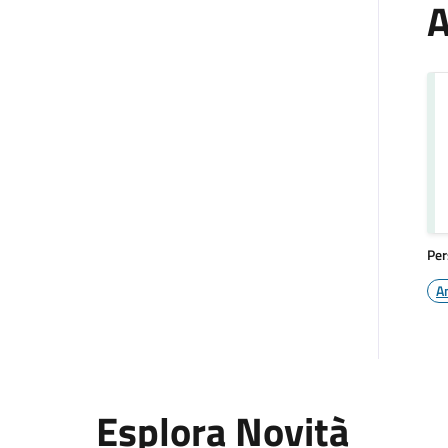
A
Per
A
Esplora Novità